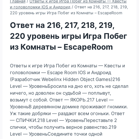
Главная
/
Ответы к игре Игра Побег из Комнаты — Квесты
и головоломки IOS и Андроид
/
Ответ на 216, 217, 218, 219,
220 уровень игры Игра Побег из Комнаты – EscapeRoom
Ответ на 216, 217, 218, 219,
220 уровень игры Игра Побег
из Комнаты – EscapeRoom
Ответы к игре Игра Побег из Комнаты — Квесты и
головоломки — Escape Room IOS и Андроид
(Разработчик Webelinx Hidden Object Games)216
Level — УровеньБросила на дно его, хоть не сделал
ничего, но доволен он судьбой — поплывут,
возьмут с собой. Ответ — ЯКОРЬ.217 Level —
УровеньВ деревянном домике проживают гномики.
Уж такие добряки — раздают всем огоньки. Ответ
— СПИЧКИ.218 Level — УровеньПереставьте 2
спички, чтобы получить верное равенство.219
Level — УровеньСоедините точки одной