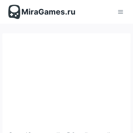
Перейти
к
MiraGames.ru
содержимому