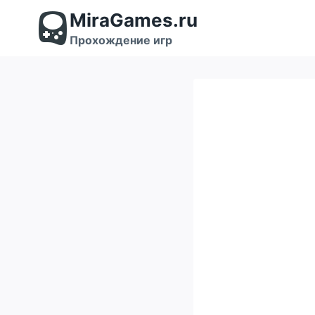
Перейти
MiraGames.ru
к
содержимому
Прохождение игр