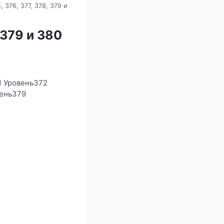
, 376, 377, 378, 379 и
, 379 и 380
1 Уровень372
вень379