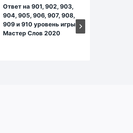
Ответ на 901, 902, 903,
Ответ н
904, 905, 906, 907, 908,
104, 10
909 и 910 уровень игры
109 и 
Мастер Слов 2020
Мастер