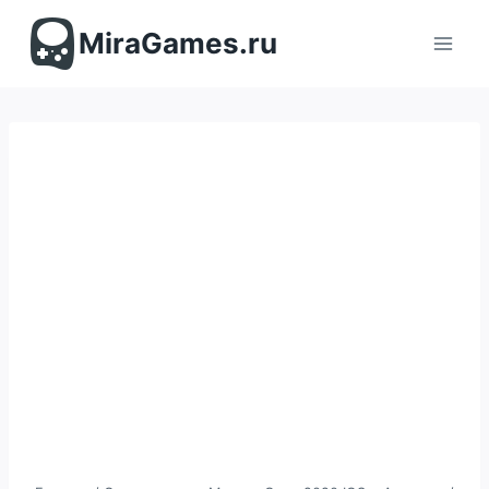
Перейти
к
MiraGames.ru
содержимому