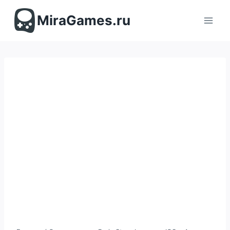
Перейти
к
MiraGames.ru
содержимому