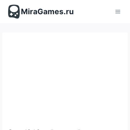
Перейти
к
MiraGames.ru
содержимому