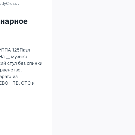
odyCross :
инарное
РУППА 125Пазл
а __ музыка
й стул без спинки
рвенство,
рат» из
ЕВО НТВ, СТС и