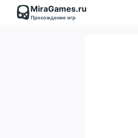
Перейти
MiraGames.ru
к
содержимому
Прохождение игр