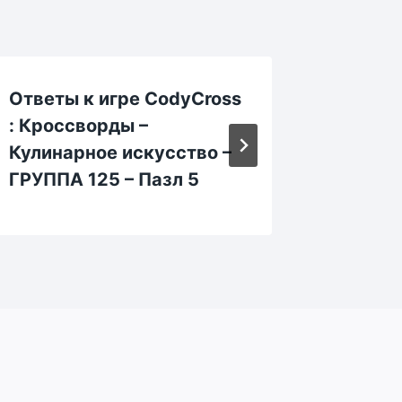
Ответы к игре CodyCross
Ответы
: Кроссворды –
: Крос
Кулинарное искусство –
Кулина
ГРУППА 125 – Пазл 5
ГРУППА