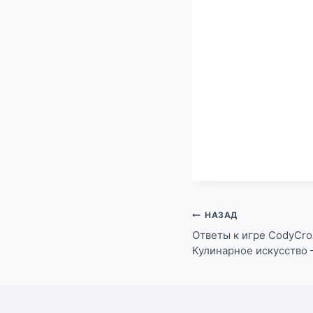
Навигация
НАЗАД
по
Ответы к игре CodyCro
Кулинарное искусство 
записям