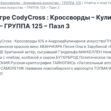
 Кроссворды - Кулинарное искусство - ГРУППА 125
/
Ответы к игре C
ное искусство – ГРУППА 125 – Пазл 3
гре CodyCross : Кроссворды – Кул
– ГРУППА 125 – Пазл 3
yCross : Кроссворды IOS и АндроидКулинарное искусствоГ
инское красное вино ХВАНЧКАРА Песня Ольги Зарубиной «Н
Е Британкий актёр, сыгравший Гэндальфа МАККЕЛЛЕН Низки
а с хлебом, колбасой и сыром БУТЕРБРОД Политическое пе
ОНИЯ Русская криптография ТАЙНОПИСЬ «Летательный аппа
 САМОЛЕТИК Название новосибирского аэропорта ТОЛМАЧ
АЛ