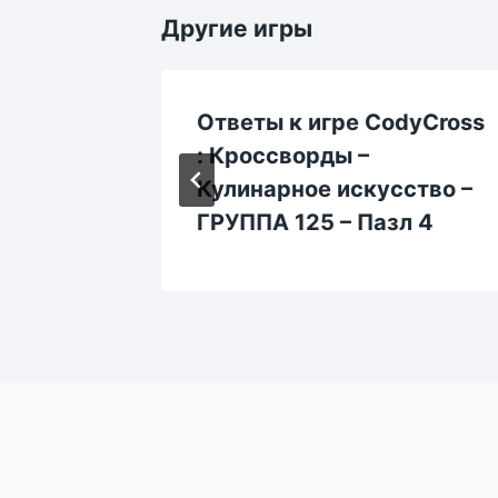
Другие игры
dyCross
Ответы к игре CodyCross
: Кроссворды –
ство –
Кулинарное искусство –
 1
ГРУППА 125 – Пазл 4