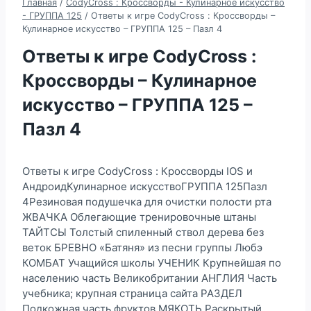
Главная
/
CodyCross : Кроссворды - Кулинарное искусство
- ГРУППА 125
/
Ответы к игре CodyCross : Кроссворды –
Кулинарное искусство – ГРУППА 125 – Пазл 4
Ответы к игре CodyCross :
Кроссворды – Кулинарное
искусство – ГРУППА 125 –
Пазл 4
Ответы к игре CodyCross : Кроссворды IOS и
АндроидКулинарное искусствоГРУППА 125Пазл
4Резиновая подушечка для очистки полости рта
ЖВАЧКА Облегающие тренировочные штаны
ТАЙТСЫ Толстый спиленный ствол дерева без
веток БРЕВНО «Батяня» из песни группы Любэ
КОМБАТ Учащийся школы УЧЕНИК Крупнейшая по
населению часть Великобритании АНГЛИЯ Часть
учебника; крупная страница сайта РАЗДЕЛ
Подкожная часть фруктов МЯКОТЬ Раскрытый