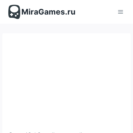
Перейти
к
MiraGames.ru
содержимому