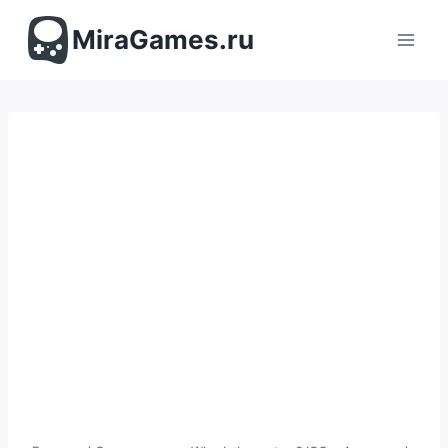
Перейти
к
MiraGames.ru
содержимому