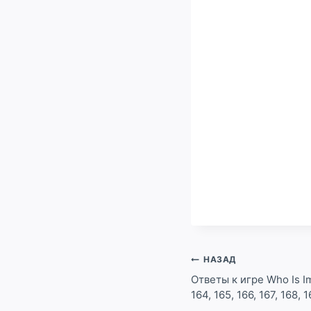
Навигация
НАЗАД
по
Ответы к игре Who Is Im
164, 165, 166, 167, 168,
записям