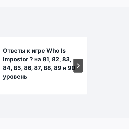
Ответы к игре Who Is
Ответы
Impostor ? на 81, 82, 83,
Imposto
84, 85, 86, 87, 88, 89 и 90
183, 18
уровень
188, 1