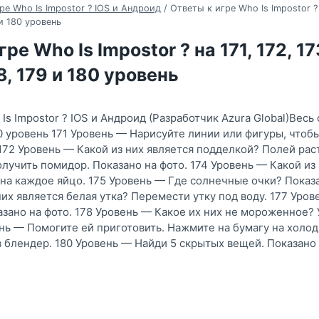
ре Who Is Impostor ? IOS и Андроид
/
Ответы к игре Who Is Impostor ? н
9 и 180 уровень
ре Who Is Impostor ? на 171, 172, 173
78, 179 и 180 уровень
Is Impostor ? IOS и Андроид (Разработчик Azura Global)Весь
80 уровень 171 Уровень — Нарисуйте линии или фигуры, чтоб
 172 Уровень — Какой из них является подделкой? Полей рас
учить помидор. Показано на фото. 174 Уровень — Какой из 
а каждое яйцо. 175 Уровень — Где солнечные очки? Показа
них является белая утка? Перемести утку под воду. 177 Уро
азано на фото. 178 Уровень — Какое их них не мороженное?
ень — Помогите ей приготовить. Нажмите на бумагу на холо
 блендер. 180 Уровень — Найди 5 скрытых вещей. Показано 