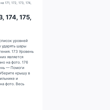
а 171, 172, 173, 174,
, 174, 175,
 список уровней
ы ударять шары
тения. 173 Уровень
них является
но на фото. 176
вень — Помоги
 Уберите крышу в
дильнике и
на фото. Весь