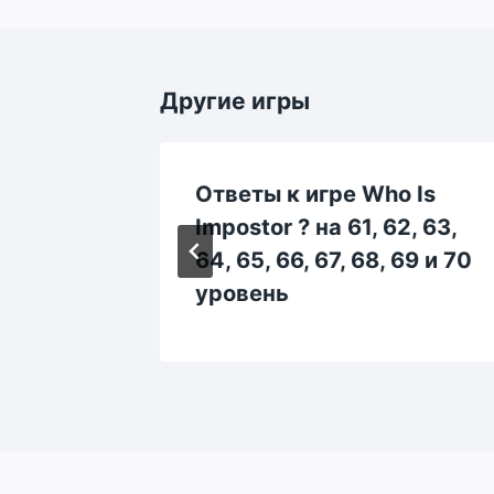
Другие игры
 Is
Ответы к игре Who Is
192,
Impostor ? на 61, 62, 63,
197,
64, 65, 66, 67, 68, 69 и 70
овень
уровень