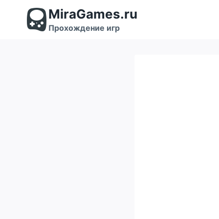
Перейти
MiraGames.ru
к
содержимому
Прохождение игр