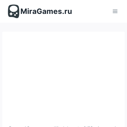
Перейти
к
MiraGames.ru
содержимому