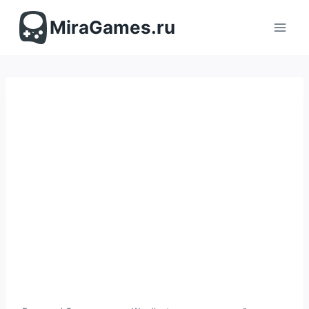
Перейти
к
MiraGames.ru
содержимому