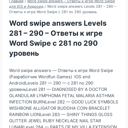
Главная
/
Word swipe answers - Ответы к игре Word Swipe
для IOS и Андроид
/
Word swipe answers Levels 281 – 290 –
Ответы к игре Word Swipe с 281 по 290 уровень
Word swipe answers Levels
281 – 290 – Ответы к игре
Word Swipe с 281 по 290
уровень
Word swipe answers — Ответы к игре Word Swipe
(Разработчик Wordfun Games) IOS end
AndroidLevels 281 — 290 — с 281 по 290
уровеньLevel 281 — DIAGNOSED BY A DOCTOR
GLANDULAR LYMPHOMA FETAL MALARIA ASTHMA
INFECTION BURNLevel 282 — GOOD LUCK SYMBOLS
WISHBONE ALLIGATOR BUDDHA COIN BRACELET
RAINBOW LIONLevel 283 — SHINY THINGS GLOSS
GLITTER JEWEL RUBY NECKLACE NAIL STAR
LUNARLevel 284 — PARTS OF MY VILLA EXTENSION