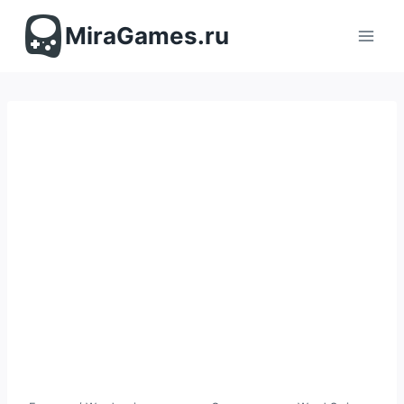
Перейти
к
MiraGames.ru
содержимому