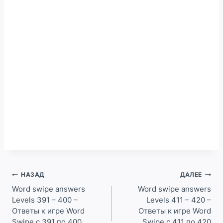
Навигация
НАЗАД
ДАЛЕЕ
по
Word swipe answers
Word swipe answers
Levels 391 – 400 –
Levels 411 – 420 –
записям
Ответы к игре Word
Ответы к игре Word
Swipe с 391 по 400
Swipe с 411 по 420