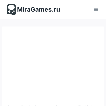
Перейти
к
MiraGames.ru
содержимому