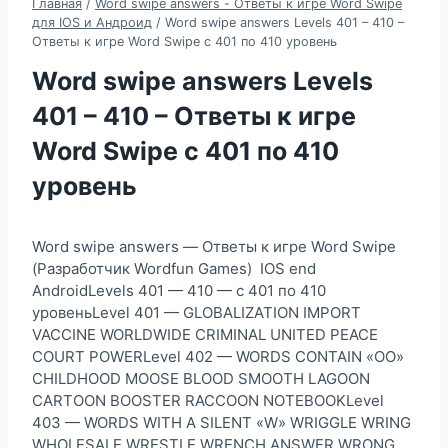
Главная
/
Word swipe answers - Ответы к игре Word Swipe
для IOS и Андроид
/
Word swipe answers Levels 401 – 410 –
Ответы к игре Word Swipe с 401 по 410 уровень
Word swipe answers Levels
401 – 410 – Ответы к игре
Word Swipe с 401 по 410
уровень
Word swipe answers — Ответы к игре Word Swipe
(Разработчик Wordfun Games) IOS end
AndroidLevels 401 — 410 — с 401 по 410
уровеньLevel 401 — GLOBALIZATION IMPORT
VACCINE WORLDWIDE CRIMINAL UNITED PEACE
COURT POWERLevel 402 — WORDS CONTAIN «OO»
CHILDHOOD MOOSE BLOOD SMOOTH LAGOON
CARTOON BOOSTER RACCOON NOTEBOOKLevel
403 — WORDS WITH A SILENT «W» WRIGGLE WRING
WHOLESALE WRESTLE WRENCH ANSWER WRONG