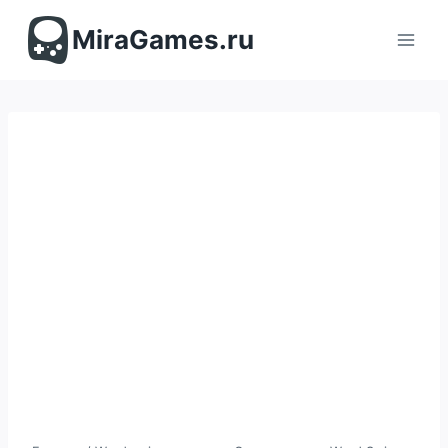
Перейти
к
MiraGames.ru
содержимому