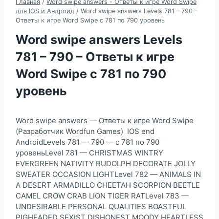
Главная
/
Word swipe answers - Ответы к игре Word Swipe
для IOS и Андроид
/
Word swipe answers Levels 781 – 790 –
Ответы к игре Word Swipe с 781 по 790 уровень
Word swipe answers Levels
781 – 790 – Ответы к игре
Word Swipe с 781 по 790
уровень
Word swipe answers — Ответы к игре Word Swipe
(Разработчик Wordfun Games) IOS end
AndroidLevels 781 — 790 — с 781 по 790
уровеньLevel 781 — CHRISTMAS WINTRY
EVERGREEN NATIVITY RUDOLPH DECORATE JOLLY
SWEATER OCCASION LIGHTLevel 782 — ANIMALS IN
A DESERT ARMADILLO CHEETAH SCORPION BEETLE
CAMEL CROW CRAB LION TIGER RATLevel 783 —
UNDESIRABLE PERSONAL QUALITIES BOASTFUL
PIGHEADED SEXIST DISHONEST MOODY HEARTLESS