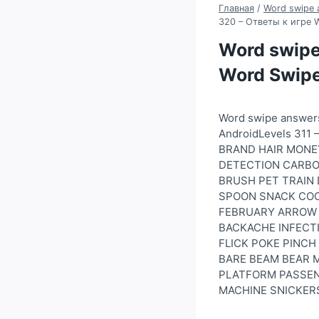
Главная
/
Word swipe 
320 – Ответы к игре 
Word swipe
Word Swipe
Word swipe answer
AndroidLevels 311
BRAND HAIR MONEY
DETECTION CARBO
BRUSH PET TRAIN 
SPOON SNACK COOK
FEBRUARY ARROW 
BACKACHE INFECTI
FLICK POKE PINCH
BARE BEAM BEAR M
PLATFORM PASSENG
MACHINE SNICKERS