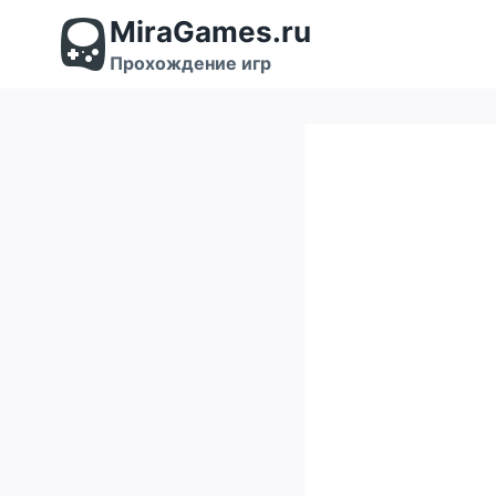
Перейти
MiraGames.ru
к
содержимому
Прохождение игр