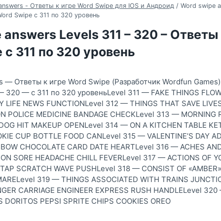
answers - Ответы к игре Word Swipe для IOS и Андроид
/
Word swipe a
Word Swipe с 311 по 320 уровень
 answers Levels 311 – 320 – Ответы
 с 311 по 320 уровень
s — Ответы к игре Word Swipe (Разработчик Wordfun Games)
 — 320 — с 311 по 320 уровеньLevel 311 — FAKE THINGS FLO
 LIFE NEWS FUNCTIONLevel 312 — THINGS THAT SAVE LIV
N POLICE MEDICINE BANDAGE CHECKLevel 313 — MORNING
DOG HIT MAKEUP OPENLevel 314 — ON A KITCHEN TABLE KE
IE CUP BOTTLE FOOD CANLevel 315 — VALENTINE’S DAY AD
BOW CHOCOLATE CARD DATE HEARTLevel 316 — ACHES AND
ON SORE HEADACHE CHILL FEVERLevel 317 — ACTIONS OF 
 TAP SCRATCH WAVE PUSHLevel 318 — CONSIST OF «AMBER
ARELevel 319 — THINGS ASSOCIATED WITH TRAINS JUNCTI
ER CARRIAGE ENGINEER EXPRESS RUSH HANDLELevel 320 
 DORITOS PEPSI SPRITE CHIPS COOKIES OREO