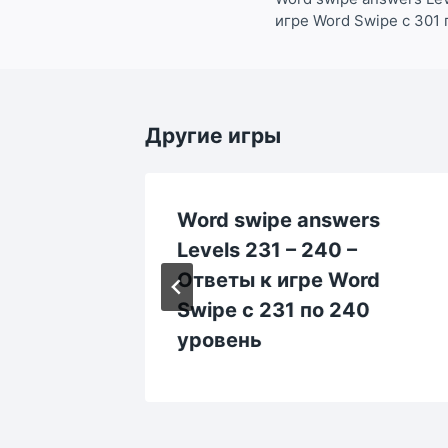
игре Word Swipe с 301 
записям
Другие игры
rs
Word swipe answers
тветы к
Levels 231 – 240 –
 71 по
Ответы к игре Word
Swipe с 231 по 240
уровень