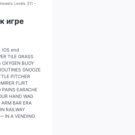
nswers Levels 311 –
 к игре
 IOS end
WER TILE GRASS
ES OXYGEN BUOY
 ROUTINES SNOOZE
TTLE PITCHER
MIRER FLIRT
 PAINS EARACHE
YOUR HAND WAG
» ARM BAR ERA
ON RAILWAY
— IN A VENDING