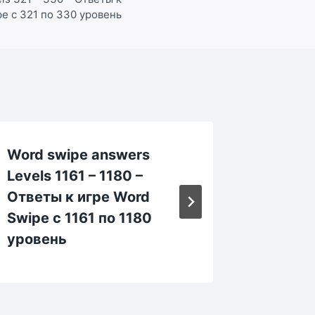
e с 321 по 330 уровень
Word swipe answers
Word s
Levels 1161 – 1180 –
Levels 
Ответы к игре Word
Ответы
Swipe с 1161 по 1180
Swipe 
уровень
уровен