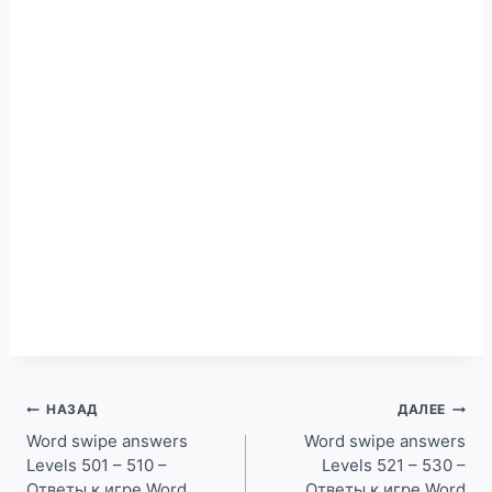
Навигация
НАЗАД
ДАЛЕЕ
по
Word swipe answers
Word swipe answers
Levels 501 – 510 –
Levels 521 – 530 –
записям
Ответы к игре Word
Ответы к игре Word