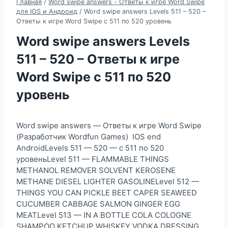
Главная
/
Word swipe answers - Ответы к игре Word Swipe
для IOS и Андроид
/
Word swipe answers Levels 511 – 520 –
Ответы к игре Word Swipe с 511 по 520 уровень
Word swipe answers Levels
511 – 520 – Ответы к игре
Word Swipe с 511 по 520
уровень
Word swipe answers — Ответы к игре Word Swipe
(Разработчик Wordfun Games) IOS end
AndroidLevels 511 — 520 — с 511 по 520
уровеньLevel 511 — FLAMMABLE THINGS
METHANOL REMOVER SOLVENT KEROSENE
METHANE DIESEL LIGHTER GASOLINELevel 512 —
THINGS YOU CAN PICKLE BEET CAPER SEAWEED
CUCUMBER CABBAGE SALMON GINGER EGG
MEATLevel 513 — IN A BOTTLE COLA COLOGNE
SHAMPOO KETCHUP WHISKEY VODKA DRESSING