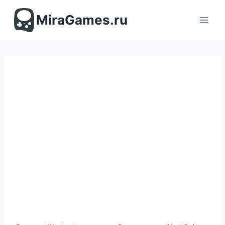
Перейти
к
MiraGames.ru
содержимому