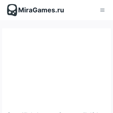
Перейти
к
MiraGames.ru
содержимому