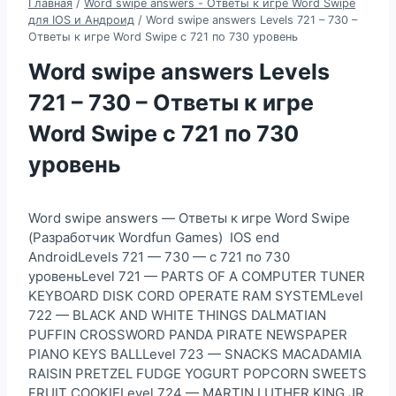
Главная
/
Word swipe answers - Ответы к игре Word Swipe
для IOS и Андроид
/
Word swipe answers Levels 721 – 730 –
Ответы к игре Word Swipe с 721 по 730 уровень
Word swipe answers Levels
721 – 730 – Ответы к игре
Word Swipe с 721 по 730
уровень
Word swipe answers — Ответы к игре Word Swipe
(Разработчик Wordfun Games) IOS end
AndroidLevels 721 — 730 — с 721 по 730
уровеньLevel 721 — PARTS OF A COMPUTER TUNER
KEYBOARD DISK CORD OPERATE RAM SYSTEMLevel
722 — BLACK AND WHITE THINGS DALMATIAN
PUFFIN CROSSWORD PANDA PIRATE NEWSPAPER
PIANO KEYS BALLLevel 723 — SNACKS MACADAMIA
RAISIN PRETZEL FUDGE YOGURT POPCORN SWEETS
FRUIT COOKIELevel 724 — MARTIN LUTHER KING JR.